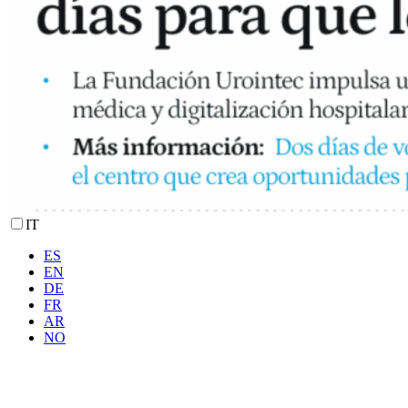
IT
ES
EN
DE
FR
AR
NO